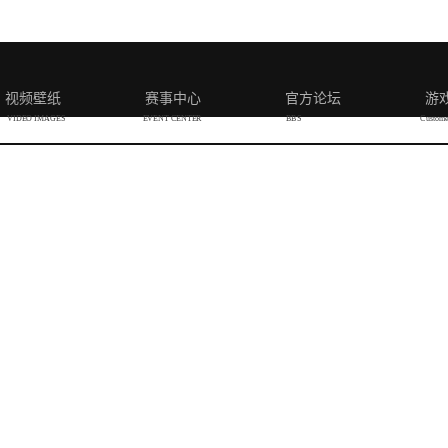
视频壁纸
赛事中心
官方论坛
游
VIDEO IMAGES
EVENT CENTER
BBS
Custome