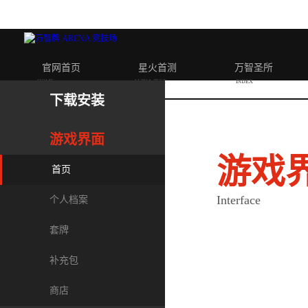
官网首页
星火首测
万智圣所
HOME
ALPHA TEST
INDEX
下载安装
游戏界面
游戏
首页
Interface
个人档案
套牌
补充包
商店