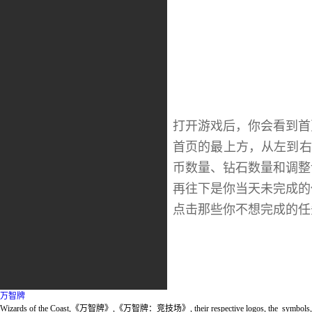
打开游戏后，你会看到首
首页的最上方，从左到右
币数量、钻石数量和调整
再往下是你当天未完成的
点击那些你不想完成的任
万智牌
Wizards of the Coast,《万智牌》,《万智牌：竞技场》, their respective logos, the
symbols, 